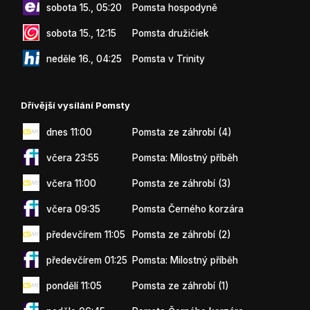
sobota 15., 05:20
Pomsta hospodyně
sobota 15., 12:15
Pomsta družičiek
neděle 16., 04:25
Pomsta v Trinity
Dřívější vysílání Pomsty
dnes 11:00
Pomsta ze záhrobí (4)
včera 23:55
Pomsta: Milostný příběh
včera 11:00
Pomsta ze záhrobí (3)
včera 09:35
Pomsta Černého korzára
předevčírem 11:05
Pomsta ze záhrobí (2)
předevčírem 01:25
Pomsta: Milostný příběh
pondělí 11:05
Pomsta ze záhrobí (1)