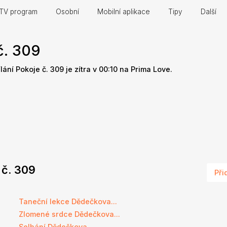
TV program
Osobní
Mobilní aplikace
Tipy
Další
č. 309
ílání Pokoje č. 309 je zítra v 00:10 na Prima Love.
e č. 309
Při
e
Taneční lekce Dědečkova...
e
Zlomené srdce Dědečkova...
e
Selhání Dědečkova...