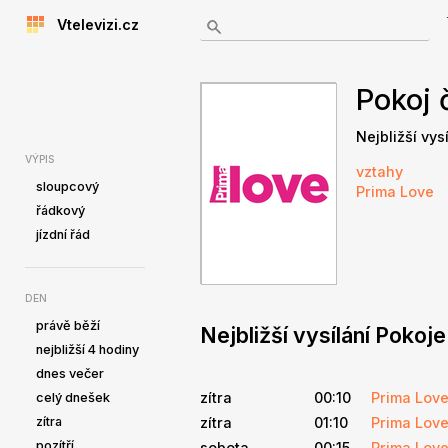
Vtelevizi.cz
Pokoj 
Nejbližší vys
VÝPIS
vztahy
sloupcový
Prima Love
řádkový
jízdní řád
DEN
právě běží
Nejbližší vysílání Pokoj
nejbližší 4 hodiny
dnes večer
zítra
00:10
Prima Lov
celý dnešek
zítra
zítra
01:10
Prima Lov
pozítří
sobota
00:15
Prima Lov