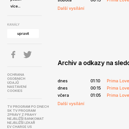
více...
Další vysílání
KANÁLY
upravit
Archiv a odkazy na sled
OCHRANA
OSOBNÍCH
dnes
01:10
Prima Lov
ÚDAJŮ
NASTAVENÍ
dnes
00:15
Prima Lov
COOKIES
včera
01:05
Prima Lov
Další vysílání
TV PROGRAM PO DNECH
SK TV PROGRAM
ZPRÁVY Z PRAHY
NEJBLIŽŠÍ BANKOMAT
NEJBLIŽŠÍ LÉKAŘ
EV CHARGE US