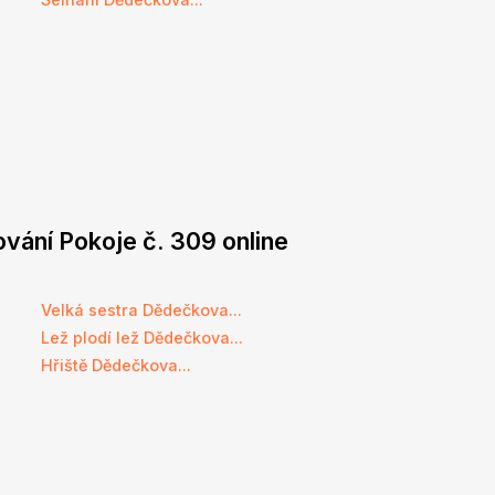
ování Pokoje č. 309 online
e
Velká sestra Dědečkova...
e
Lež plodí lež Dědečkova...
e
Hřiště Dědečkova...