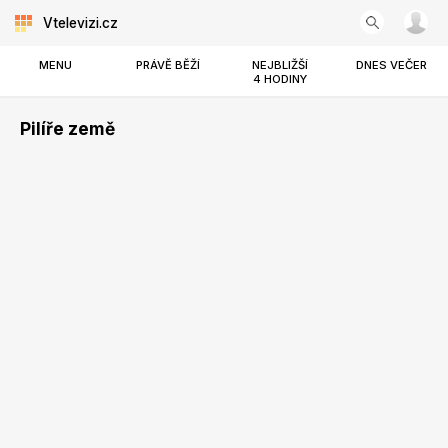
Vtelevizi.cz
MENU
PRÁVĚ BĚŽÍ
NEJBLIŽŠÍ
DNES VEČER
4 HODINY
Pilíře země