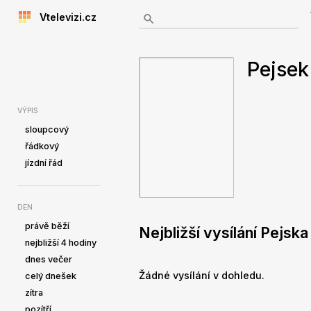
Vtelevizi.cz
Pejsek
VÝPIS
sloupcový
řádkový
jízdní řád
DEN
právě běží
Nejbližší vysílání Pejska
nejbližší 4 hodiny
dnes večer
Žádné vysílání v dohledu.
celý dnešek
zítra
pozítří