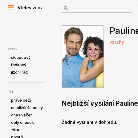
Vtelevizi.cz
Paulin
vztahy
VÝPIS
sloupcový
řádkový
jízdní řád
DEN
právě běží
Nejbližší vysílání Paulin
nejbližší 4 hodiny
dnes večer
Žádné vysílání v dohledu.
celý dnešek
zítra
pozítří