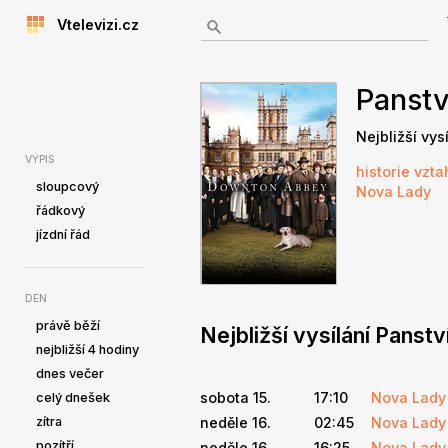
Vtelevizi.cz
Panst
Nejbližší vys
VÝPIS
historie
vzta
sloupcový
Nova Lady
řádkový
jízdní řád
DEN
právě běží
Nejbližší vysílání Panst
nejbližší 4 hodiny
dnes večer
sobota 15.
17:10
Nova Lady
celý dnešek
zítra
neděle 16.
02:45
Nova Lady
pozítří
neděle 16.
16:25
Nova Lady