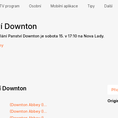
TV program
Osobní
Mobilní aplikace
Tipy
Další
ví Downton
ílání Panství Downton je sobota 15. v 17:10 na Nova Lady.
hy
ví Downton
Při
Origi
(Downton Abbey I)...
(Downton Abbey I)...
(Downton Abbey I)...