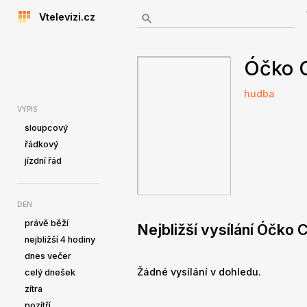
Vtelevizi.cz
Óčko 
hudba
VÝPIS
sloupcový
řádkový
jízdní řád
DEN
právě běží
Nejbližší vysílání Óčko
nejbližší 4 hodiny
dnes večer
Žádné vysílání v dohledu.
celý dnešek
zítra
pozítří