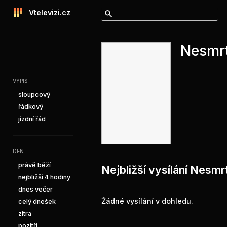
Vtelevizi.cz
Nesmrt
VÝPIS
sloupcový
řádkový
jízdní řád
DEN
právě běží
Nejbližší vysílání Nesmr
nejbližší 4 hodiny
dnes večer
Žádné vysílání v dohledu.
celý dnešek
zítra
pozítří