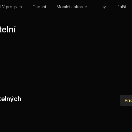
TV program
Osobní
Mobilní aplikace
Tipy
Další
elní
telných
Při