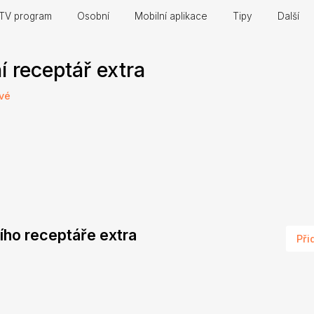
TV program
Osobní
Mobilní aplikace
Tipy
Další
í receptář extra
ové
ního receptáře extra
Při