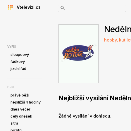
Vtelevizi.cz
Neděln
hobby, kutil
VÝPIS
sloupcový
řádkový
jízdní řád
DEN
právě běží
Nejbližší vysílání Neděl
nejbližší 4 hodiny
dnes večer
Žádné vysílání v dohledu.
celý dnešek
zítra
pozítří