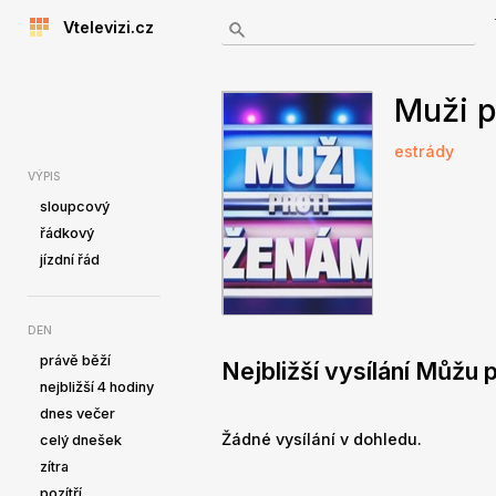
Vtelevizi.cz
Muži p
estrády
VÝPIS
sloupcový
řádkový
jízdní řád
DEN
právě běží
Nejbližší vysílání Můžu 
nejbližší 4 hodiny
dnes večer
Žádné vysílání v dohledu.
celý dnešek
zítra
pozítří