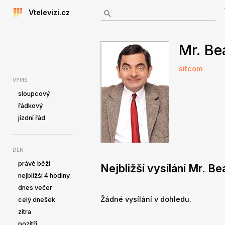
Vtelevizi.cz
Mr. Be
sitcom
VÝPIS
sloupcový
řádkový
jízdní řád
DEN
právě běží
Nejbližší vysílání Mr. B
nejbližší 4 hodiny
dnes večer
Žádné vysílání v dohledu.
celý dnešek
zítra
pozítří