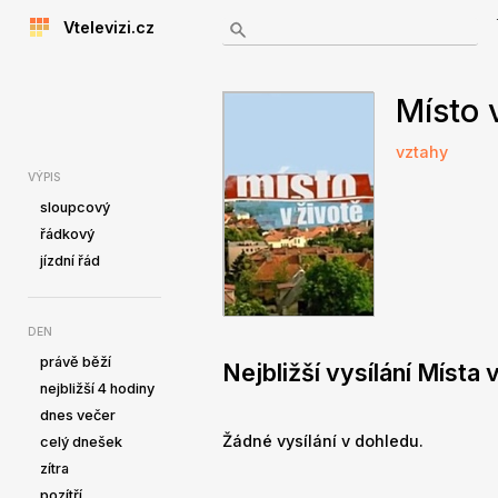
Vtelevizi.cz
Místo 
vztahy
VÝPIS
sloupcový
řádkový
jízdní řád
DEN
právě běží
Nejbližší vysílání Místa 
nejbližší 4 hodiny
dnes večer
Žádné vysílání v dohledu.
celý dnešek
zítra
pozítří