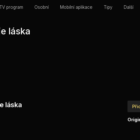
TV program
Osobní
Mobilní aplikace
Tipy
Další
je láska
je láska
Při
Origi