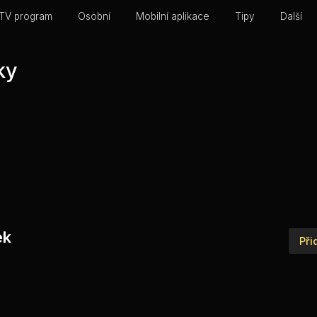
TV program
Osobní
Mobilní aplikace
Tipy
Další
ky
ek
Při