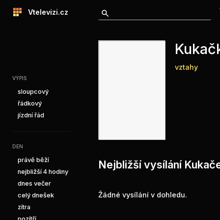
Vtelevizi.cz
Kukač
vztahy
VÝPIS
sloupcový
řádkový
jízdní řád
DEN
právě běží
Nejbližší vysílání Kukač
nejbližší 4 hodiny
dnes večer
Žádné vysílání v dohledu.
celý dnešek
zítra
pozítří