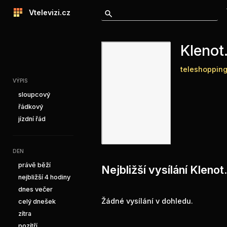
Vtelevizi.cz
Klenot
teleshoppin
VÝPIS
sloupcový
řádkový
jízdní řád
DEN
právě běží
Nejbližší vysílání Kleno
nejbližší 4 hodiny
dnes večer
Žádné vysílání v dohledu.
celý dnešek
zítra
pozítří