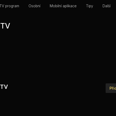
TV program
Osobní
Mobilní aplikace
Tipy
Další
.TV
g
t.TV
Při