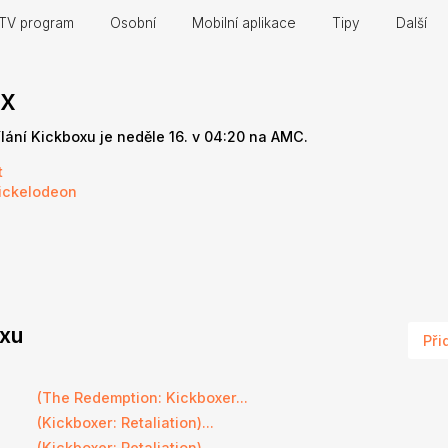
TV program
Osobní
Mobilní aplikace
Tipy
Další
ox
ílání Kickboxu je neděle 16. v 04:20 na AMC.
t
ickelodeon
oxu
Při
(The Redemption: Kickboxer...
(Kickboxer: Retaliation)...
(Kickboxer: Retaliation)...