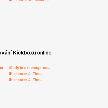
ování Kickboxu online
on
iCarly je o teenagerce...
(Kickboxer 4: The...
(Kickboxer 4: The...