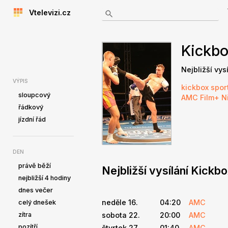
Vtelevizi.cz
Kickb
Nejbližší vys
VÝPIS
kickbox
spor
sloupcový
AMC
Film+
N
řádkový
jízdní řád
DEN
právě běží
Nejbližší vysílání Kickb
nejbližší 4 hodiny
dnes večer
neděle 16.
04:20
AMC
celý dnešek
zítra
sobota 22.
20:00
AMC
pozítří
čtvrtek 27.
01:40
AMC