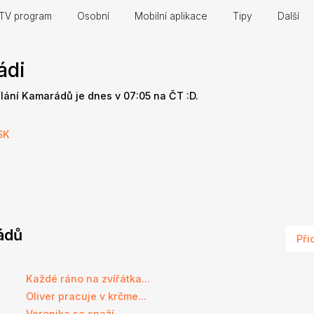
TV program
Osobní
Mobilní aplikace
Tipy
Další
ádi
ílání Kamarádů je dnes v 07:05 na ČT :D.
SK
rádů
Při
Každé ráno na zvířátka...
Oliver pracuje v krčme...
Veronika sa snaží...