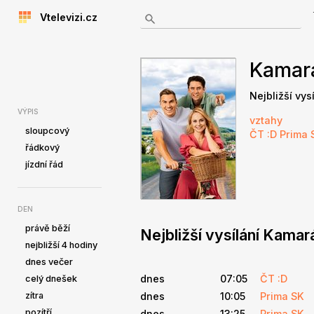
Vtelevizi.cz
Kamar
Nejbližší vys
VÝPIS
vztahy
sloupcový
ČT :D
Prima 
řádkový
jízdní řád
DEN
právě běží
Nejbližší vysílání Kama
nejbližší 4 hodiny
dnes večer
dnes
07:05
ČT :D
celý dnešek
zítra
dnes
10:05
Prima SK
pozítří
dnes
13:25
Prima SK