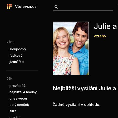
Vtelevizi.cz
Julie a
vztahy
VÝPIS
sloupcový
řádkový
jízdní řád
DEN
právě běží
Nejbližší vysílání Julie 
nejbližší 4 hodiny
dnes večer
Žádné vysílání v dohledu.
celý dnešek
zítra
pozítří