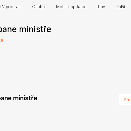
TV program
Osobní
Mobilní aplikace
Tipy
Další
 pane ministře
ka
 pane ministře
Při