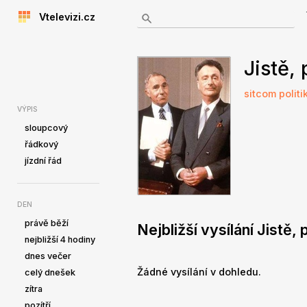
Vtelevizi.cz
Jistě,
sitcom
politi
VÝPIS
sloupcový
řádkový
jízdní řád
DEN
právě běží
Nejbližší vysílání Jistě,
nejbližší 4 hodiny
dnes večer
Žádné vysílání v dohledu.
celý dnešek
zítra
pozítří