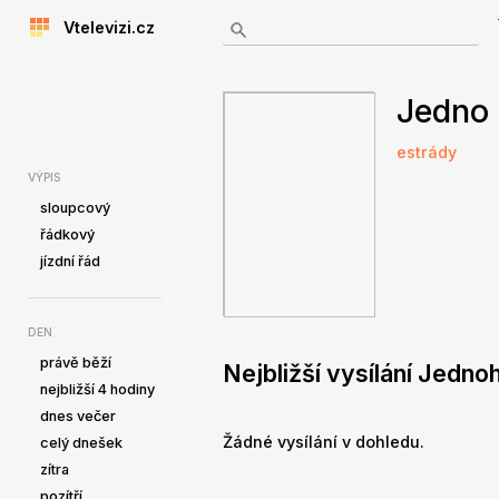
Vtelevizi.cz
Jedno 
estrády
VÝPIS
sloupcový
řádkový
jízdní řád
DEN
právě běží
Nejbližší vysílání Jedno
nejbližší 4 hodiny
dnes večer
Žádné vysílání v dohledu.
celý dnešek
zítra
pozítří