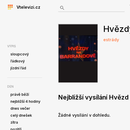
Vtelevizi.cz
Hvězd
estrády
VÝPIS
sloupcový
řádkový
jízdní řád
DEN
právě běží
Nejbližší vysílání Hvěz
nejbližší 4 hodiny
dnes večer
Žádné vysílání v dohledu.
celý dnešek
zítra
pozítří