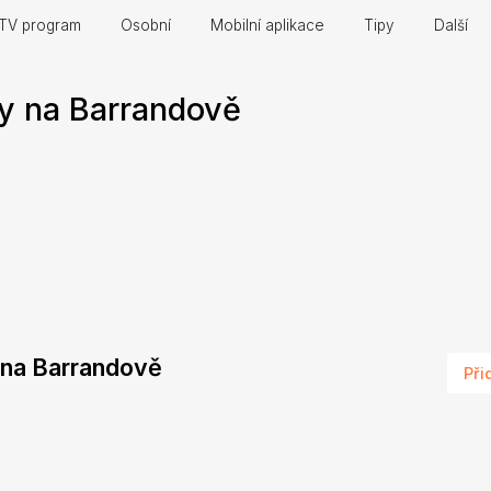
TV program
Osobní
Mobilní aplikace
Tipy
Další
y na Barrandově
d na Barrandově
Při