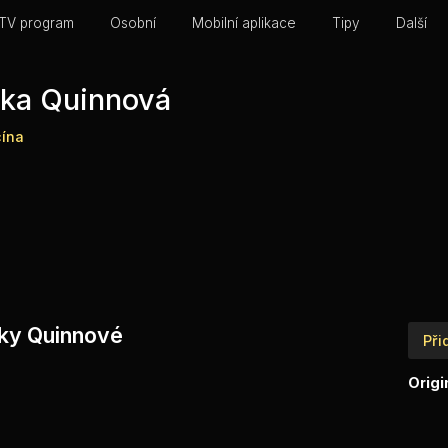
TV program
Osobní
Mobilní aplikace
Tipy
Další
rka Quinnová
ína
rky Quinnové
Při
Origi