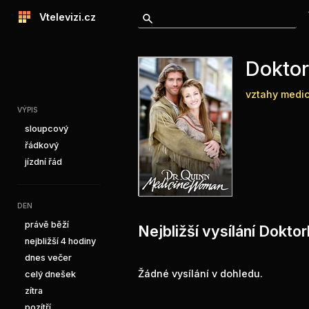
Vtelevizi.cz
Dokto
vztahy
medic
VÝPIS
sloupcový
řádkový
jízdní řád
DEN
právě běží
Nejbližší vysílání Dokto
nejbližší 4 hodiny
dnes večer
Žádné vysílání v dohledu.
celý dnešek
zítra
pozítří