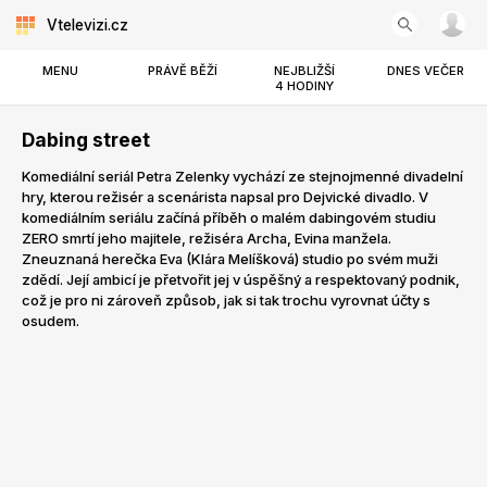
Vtelevizi.cz
MENU
PRÁVĚ BĚŽÍ
NEJBLIŽŠÍ
DNES VEČER
4 HODINY
Dabing street
Komediální seriál Petra Zelenky vychází ze stejnojmenné divadelní
hry, kterou režisér a scenárista napsal pro Dejvické divadlo. V
komediálním seriálu začíná příběh o malém dabingovém studiu
ZERO smrtí jeho majitele, režiséra Archa, Evina manžela.
Zneuznaná herečka Eva (Klára Melíšková) studio po svém muži
zdědí. Její ambicí je přetvořit jej v úspěšný a respektovaný podnik,
což je pro ni zároveň způsob, jak si tak trochu vyrovnat účty s
osudem.