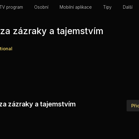
TV program
Osobní
Mobilní aplikace
Tipy
Další
za zázraky a tajemstvím
tional
 za zázraky a tajemstvím
Při