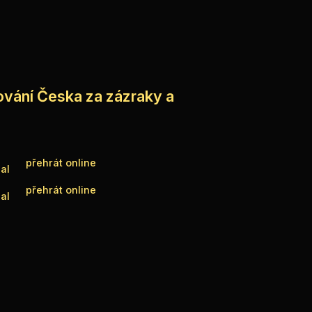
ování Česka za zázraky a
přehrát online
al
přehrát online
al