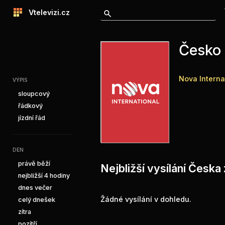
Vtelevizi.cz
Česko 
Nova Interna
VÝPIS
sloupcový
řádkový
jízdní řád
DEN
právě běží
Nejbližší vysílání Česka
nejbližší 4 hodiny
dnes večer
Žádné vysílání v dohledu.
celý dnešek
zítra
pozítří