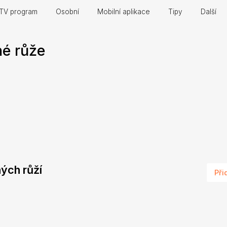
TV program
Osobní
Mobilní aplikace
Tipy
Další
é růže
ných růží
Při