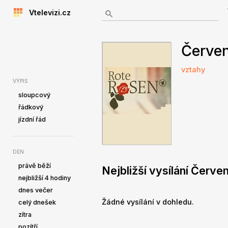
Vtelevizi.cz
Červen
vztahy
VÝPIS
sloupcový
řádkový
jízdní řád
DEN
právě běží
Nejbližší vysílání Červe
nejbližší 4 hodiny
dnes večer
Žádné vysílání v dohledu.
celý dnešek
zítra
pozítří