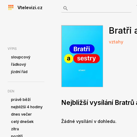
Vtelevizi.cz
Bratři 
vztahy
VÝPIS
sloupcový
řádkový
jízdní řád
DEN
právě běží
Nejbližší vysílání Bratrů
nejbližší 4 hodiny
dnes večer
Žádné vysílání v dohledu.
celý dnešek
zítra
pozítří