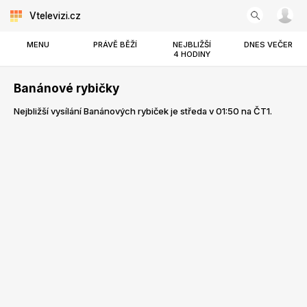
Vtelevizi.cz
MENU
PRÁVĚ BĚŽÍ
NEJBLIŽŠÍ
DNES VEČER
4 HODINY
Banánové rybičky
Nejbližší vysílání Banánových rybiček je středa v 01:50 na ČT1.