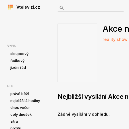
Vtelevizi.cz
Akce 
reality show
VÝPIS
sloupcový
řádkový
jízdní řád
DEN
právě běží
Nejbližší vysílání Akce
nejbližší 4 hodiny
dnes večer
Žádné vysílání v dohledu.
celý dnešek
zítra
pozítří